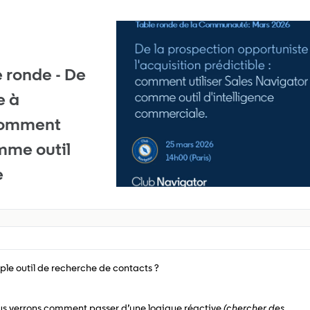
 ronde - De
e à
 comment
omme outil
e
mple outil de recherche de contacts ?
ous verrons comment passer d’une logique réactive
(chercher des