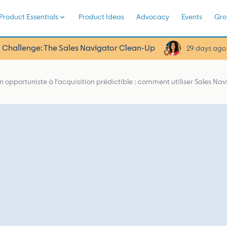
Product Essentials
Product Ideas
Advocacy
Events
Gro
 Challenge: The Sales Navigator Clean-Up
29 days ago
 opportuniste à l'acquisition prédictible : comment utiliser Sales Nav