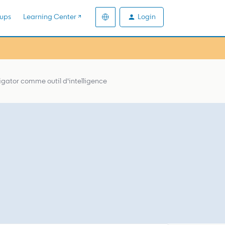
Login
ups
Learning Center ↗️
igator comme outil d'intelligence