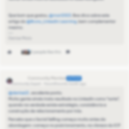
Que bom que gostou, ​
@mari2023
. Boa dica sobre este
artigo do ​
@Bruno_LinkedIn Learning
, bem complementar
mesmo.
Denise Maia
3 people like this
denise13
AUTHOR
Community Expert
Forum|Forum|1 month ago
@denise13
, excelente ponto.
Muita gente ainda trata resultado no LinkedIn como “sorte”,
quando na verdade existe estratégia, consistência e
construção de relacionamento por trás.
Percebo que o Social Selling começa muito antes da
abordagem: começa no posicionamento, na clareza do ICP