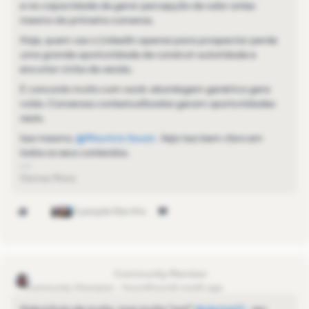
e na capacidade de gerar percepção de valor antes
mesmo da primeira conversa.
Hoje, quem usa o LinkedIn apenas para prospectar perde
uma grande oportunidade de construir autoridade e
encurtar ciclos de venda.
E concordo muito com você: abordagem genérica gera
ruído. Conversas contextualizadas geram oportunidades
reais.
Isso mesmo, ​
@Maurício Souzá
. Vejo isso bem claro em
todos os seus conteúdos.
Denise Maia
3 people like this
Alexandre Damiani
Community Champion
Forum|Forum|1 month ago