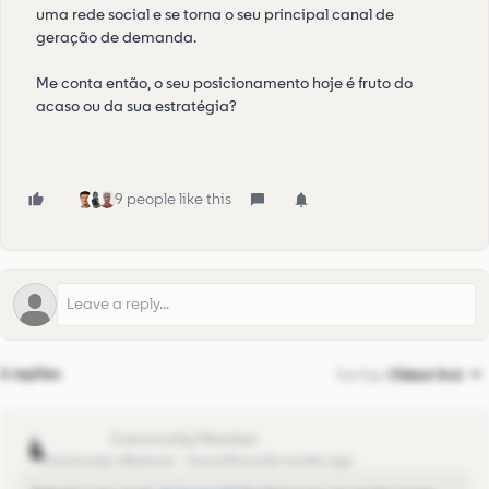
uma rede social e se torna o seu principal canal de
geração de demanda.
Me conta então, o seu posicionamento hoje é fruto do
acaso ou da sua estratégia?
9 people like this
6 replies
Sort by
:
Oldest first
mari2023
Community Influencer
Forum|Forum|2 months ago