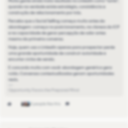
Muita gente ainda trata resultado no LinkedIn como “sorte”,
quando na verdade existe estratégia, consistência e
construção de relacionamento por trás.
Percebo que o Social Selling começa muito antes da
abordagem: começa no posicionamento, na clareza do ICP
e na capacidade de gerar percepção de valor antes
mesmo da primeira conversa.
Hoje, quem usa o LinkedIn apenas para prospectar perde
uma grande oportunidade de construir autoridade e
encurtar ciclos de venda.
E concordo muito com você: abordagem genérica gera
ruído. Conversas contextualizadas geram oportunidades
reais.
Opportunity Favors the Prepared Mind
3 people like this