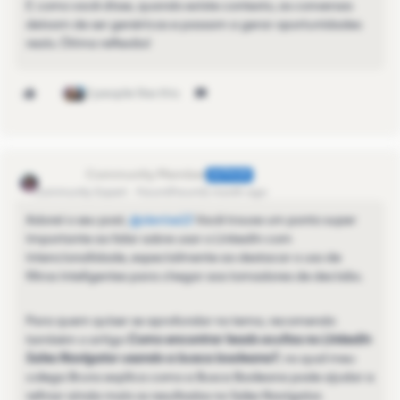
E como você disse, quando existe contexto, as conversas
deixam de ser genéricas e passam a gerar oportunidades
reais. Ótima reflexão!
2 people like this
denise13
AUTHOR
Community Expert
Forum|Forum|1 month ago
Adorei o seu post, ​
@denise13
Você trouxe um ponto super
importante ao falar sobre usar o LinkedIn com
intencionalidade, especialmente ao destacar o uso de
filtros inteligentes para chegar aos tomadores de decisão.
Para quem quiser se aprofundar no tema, recomendo
também o artigo
Como encontrar leads ocultos no LinkedIn
Sales Navigator usando a busca booleana?
, no qual meu
colega Bruno explica como a Busca Booleana pode ajudar a
refinar ainda mais os resultados no Sales Navigator.