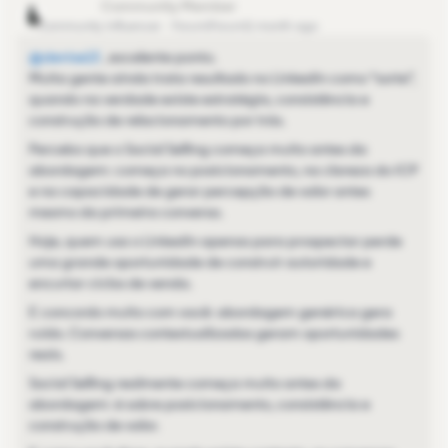
mari2023
Community Influencer
Forum|Forum|1 month ago
@denise13
, excelente ponto.
Muita gente ainda trata resultado no LinkedIn como “sorte”,
quando na verdade existe estratégia, consistência e
construção de relacionamento por trás.
Percebo que o Social Selling começa muito antes da
abordagem: começa no posicionamento, na clareza do ICP
e na capacidade de gerar percepção de valor antes
mesmo da primeira conversa.
Hoje, quem usa o LinkedIn apenas para prospectar perde
uma grande oportunidade de construir autoridade e
encurtar ciclos de venda.
E concordo muito com você: abordagem genérica gera
ruído. Conversas contextualizadas geram oportunidades
reais.
Social Selling realmente começa muito antes da
abordagem: é sobre posicionamento, consistência e
construção de valor.