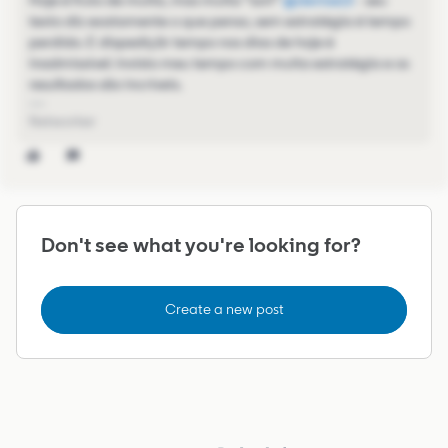
Hoje é fruto de muita, mas muita “sort” ​
@denise13
- seu
texto diz exatamente o que penso, sem estratégia é tempo
perdido. E dispediçãr tempo nos dias de hoje é
inadmissível. Invisto meu tempo com muita estratégia e os
resultados são incríveis.
Networker
Don't see what you're looking for?
Create a new post