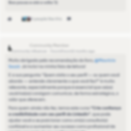
Boa pausa e até a volta 🚀
4 people like this
mari2023
Community Influencer
Forum|Forum|2 months ago
Muito obrigada pela recomendação do livro, ​
@Maurício
Souzá
Já incluí na minha lista de leitura!
E a sua pergunta
“Quem visita o seu perfil — ou quem você
aborda — entende claramente o que você faz?”
é muito
relevante, especialmente porque é essencial que os(as)
usuários(as) consigam comunicar, de forma estratégica, o
valor que oferecem.
Para quem ainda não fez, temos este curso
“Crie confiança
e credibilidade com seu perfil do LinkedIn”
, que pode
ajudar você a se posicionar como um(a) consultor(a)
confiável e a aumentar seu sucesso como profissional de