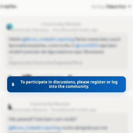
6 replies
Sort by
:
Oldest first
Maurício Souzá
Community Champion
Forum|Forum|2 months ago
Ohhhh ​
@Bruno_LinkedIn Learning
Férias merecidas cara!!
Aproveite bastante, curta muito. E ​
@mari2023
seja bem
vinda!!! precisar de algo estamos aqui. Boraaaaa
Opportunity Favors the Prepared Mind
4 people like this
To participate in discussions, please register or log
🔒
into the community.
mari2023
Community Influencer
Forum|Forum|2 months ago
Olá, pessoal! Tudo bem com vocês?
@Bruno_LinkedIn Learning
, muito obrigada por me