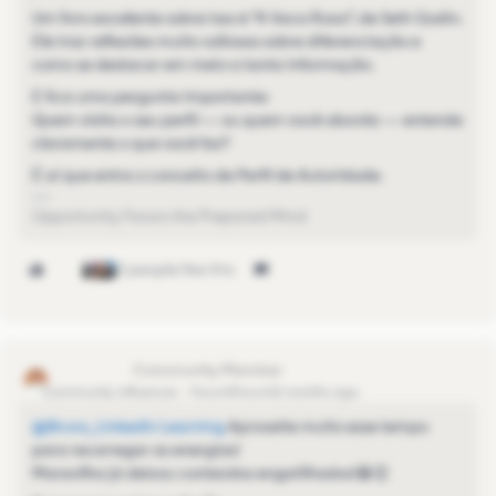
Um livro excelente sobre isso é “A Vaca Roxa”, de Seth Godin.
Ele traz reflexões muito valiosas sobre diferenciação e
como se destacar em meio a tanta informação.
E fica uma pergunta importante:
Quem visita o seu perfil — ou quem você aborda — entende
claramente o que você faz?
É aí que entra o conceito de Perfil de Autoridade.
Opportunity Favors the Prepared Mind
3 people like this
André Souza
Community Influencer
Forum|Forum|2 months ago
@Bruno_LinkedIn Learning
Aproveite muito esse tempo
para recarregar as energias!
Maravilha já deixou conteúdos engatilhados!😁👏