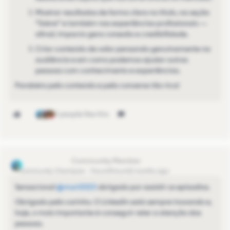
Mostrar resultados de forma clara no título, na seção
“Sobre” e também nas experiências profissionais —
afinal, impacto gera conexão e credibilidade.
Criar conteúdo de valor pensando genuinamente na
audiência e em como podemos ajudar outras
pessoas com conhecimento e experiências.
Parabéns pelo conteúdo e pela conversa tão rica!
4 people like this
Maurício Souzá
Community Champion
Forum|Forum|2 months ago
Sensacional ​
@mari2023
obrigado por assistir os episodios.
Obrigado pelo carinho. O LinkedIn está sempre inovando e,
hoje, o mais importante é conseguir reter a atenção das
pessoas.