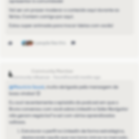
apresentar à comunidade!
Vai ser um prazer moderar o conteúdo aqui durante as
férias. Contem comigo por aqui.
Estou super animada para trocar ideias com vocês!
4 people like this
mari2023
Community Influencer
Forum|Forum|2 months ago
@Maurício Souzá
, muito obrigada pela mensagem de
boas-vindas! 😊
Eu ouvi recentemente o episódio do podcast em que o
Bruno conversou com você sobre
LinkedIn e Sales Navigator
não geram negócios?
e saí com vários aprendizados
valiosos.
Estruturar o perfil no LinkedIn de forma estratégica,
destacando aquilo que nos torna únicos no mercado.