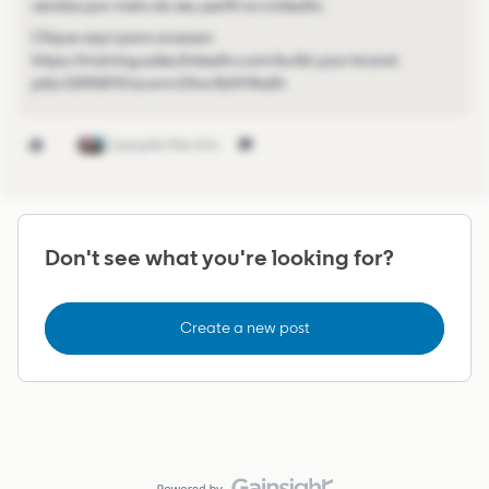
vendas por meio do seu perfil no LinkedIn.
Clique aqui para acessar:
https://training.sales.linkedin.com/build-your-brand-
ptbr/1090870/scorm/24vc5b9r9kdih
2 people like this
Don't see what you're looking for?
Create a new post