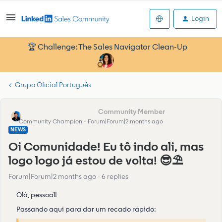
Login
🏆 Challenge: The Sales Navigator Clean-Up
Grupo Oficial Português
Bruno_LinkedIn Learning
Community Champion
Forum|Forum|2 months ago
NEWS
Oi Comunidade! Eu tô indo ali, mas
logo logo já estou de volta! 😎⛱️
Forum|Forum|2 months ago
6 replies
Olá, pessoal!
Passando aqui para dar um recado rápido: