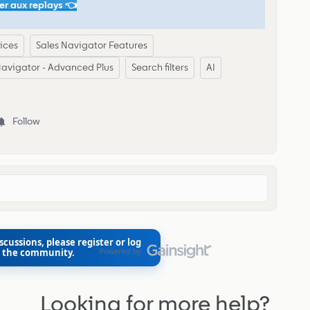
r aux replays 👈
tices
Sales Navigator Features
Navigator - Advanced Plus
Search filters
AI
Follow
scussions, please register or log
o the community.
Looking for more help?