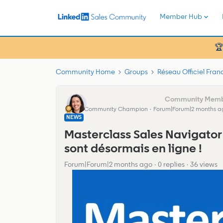
Member Hub
🏆
Community Home
Groups
Réseau Officiel Fra
Clelie_LinkedIn Learning
Community Champion
Forum|Forum|2 months a
NEWS
Masterclass Sales Navigator :
sont désormais en ligne !
Forum|Forum|2 months ago
0 replies
36 views