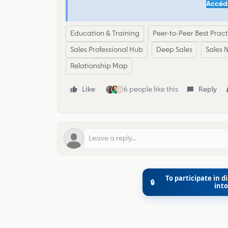
Accéde
Education & Training
Peer-to-Peer Best Prac
Sales Professional Hub
Deep Sales
Sales 
Relationship Map
Like
6 people like this
Reply
O
To participate in di
🔒
int