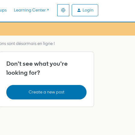
Login
ups
Learning Center ↗️
ions sont désormais en ligne !
Don't see what you're
looking for?
Create a new post