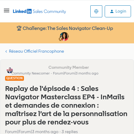
Login
🏆 Challenge: The Sales Navigator Clean-Up
Réseau Officiel Francophone
Frédéric MOULARD
Community Newcomer
Forum|Forum|3 months ago
QUESTION
Replay de l'épisode 4 : Sales
Navigator Masterclass EP4 - InMails
et demandes de connexion :
maîtrisez l’art de la personnalisation
pour plus de rendez-vous
Forum|Forum|3 months ago
3 replies