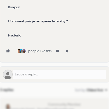
Bonjour
Comment puis je récupérer le replay ?
Frédéric
6 people like this
3 replies
Sort by
:
Oldest first
Ferdy_LinkedIn Learning