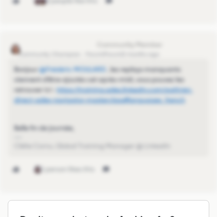
2 people like this
Clelie_LinkedIn Learning
Community Champion
Forum|Forum|2 months ago
Bonjour ​
@Frédéric MOULARD
, les replays manquants
viennent d’être ajoutés cet après-midi, vous pouvez les
retrouver ici :
https://training.sales.linkedin.com/path/en-
direct-sales-navigator-masterclass#languages_french
Belle fin de journée,
Clélie Cornu, Global Training Manager @ LinkedIn
1 person likes this