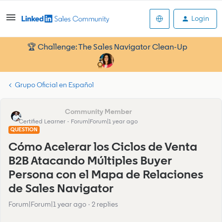
Login
🏆 Challenge: The Sales Navigator Clean-Up
Grupo Oficial en Español
Julian Aguirre
Certified Learner
Forum|Forum|1 year ago
QUESTION
Cómo Acelerar los Ciclos de Venta
B2B Atacando Múltiples Buyer
Persona con el Mapa de Relaciones
de Sales Navigator
Forum|Forum|1 year ago
2 replies