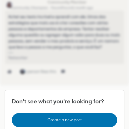
Alexandre Damiani
Community Champion
Forum|Forum|1 month ago
Achei seu texto incrível e aprendi com ele. Umas das
estratégias que mais uso é criar conexões com várias
pessoas e departamentos da empresa. Tentar resolver
alguma questão ou agregar algum valor para duas ou mais
pessoas, sem vender o meu produto e serviço. É um namoro
que levo a pessoa a me perguntar, o que você faz?
Networker
1 person likes this
Don't see what you're looking for?
Create a new post