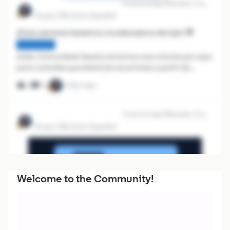
Martina_LinkedIn Learning
Community Champion
Grupo Oficial en Español
¡Esta semana tenemos moderadora de lujo! 🌟
NOVEDADES
¡Hola, Comunidad! Quería tomarme unos minutos por aquí
para contarles que estaré de vacaciones a partir de
hoy hasta el 4 de agosto. 🏝Durante este periodo,
11
1 day ago
5
tendremos el placer de tener con nosotros a mi gran
compañera Mariana Pires (@mari2023), qui
Martina_LinkedIn Learning
Community Champion
Grupo Oficial en Español
Welcome to the Community!
Sales Navigator: cómo construir relaciones que