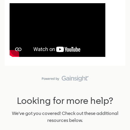
A Inteligência Artificial deixou de ser uma
tendência distante para se tornar uma ferramenta
prática no dia a dia das vendas.
Mesmo assim, muitos vendedores ainda resistem à
tecnologia. Alguns acreditam que ela pode tornar a
abordagem fria e impessoal. Outros sentem insegurança
3
1 day ago
5
por não saberem como começar ou imaginam que a IA
poderá substituir o trabalho humano.Mas o ponto
Bruno_LinkedIn Learning
Community Champion
Grupo Oficial Português
Looking for more help?
We've got you covered! Check out these additional
resources below.
Como construir um sistema de networking que