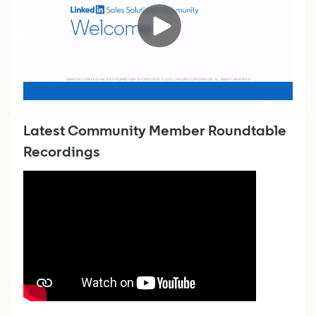
generan resultados con el tiempo
RECOMENDACIONES CLAVE
Durante nuestra última sesión de How I Sell with Sales
Navigator, ​@Liam Darmody, Brand Strategist, compartió su
metodología para lograr que las conversaciones de
2
1 day ago
4
negocios surjan de forma natural: aparecer de manera
constante frente a las personas ad
Zita_Former Community Manager
Community Champion
Latest Community Member Roundtable
Competitions & Challenges
Recordings
🎯 Introducing the Community’s First Challenge!
Learn to Become a Top Seller with Sales Navigator
in 9 Weeks! [Challenge Ended]
Hi Community members, Have you ever wondered what
top sales performers do to reach their full potential? The
good news is that we know the specific steps they take, and
21
1 day ago
19
we are here to help you to become one yourself. Over the
next 9 weeks, we will be
Carol Pitarelli
Community Champion
Grupo Oficial Português