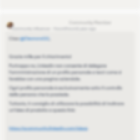
Marco LinkedIn Onboarding
Community Influencer
Forum|Forum|1 year ago
Ciao ​
@EleonoraGG
,
Grazie mille per il chiarimento!
Purtroppo no, LinkedIn non consente di delegare
l'amministrazione di un profilo personale a terzi come si
farebbe con una pagina aziendale.
Ogni profilo personale è esclusivamente sotto il controllo
della persona che lo possiede.
Tuttavia, ti consiglio di utilizzare la possibilità di inoltrare
un'idea di prodotto a questo link:
https://scommunity.linkedin.com/ideas