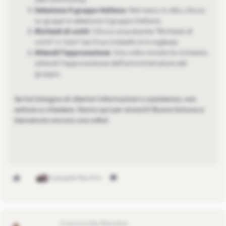
Seleziona il gruppo italiano
: Nel menu in alto, clicca
su gruppi e seleziona il gruppo italiano.
Richiedi di unirti
: Clicca sul pulsante "Richiedi di
unirti" o "Join" (se il tuo LinkedIn è in inglese).
Attendi l'approvazione
: Una volta inviata la richiesta,
attendi l'approvazione dell'amministratore del
gruppo.
Se hai bisogno di ulteriori informazioni o assistenza, non
esitare a chiedere. Siamo qui per aiutarti! Buona fortuna e
benvenuto ancora una volta!
2 people like this
EleonoraGG