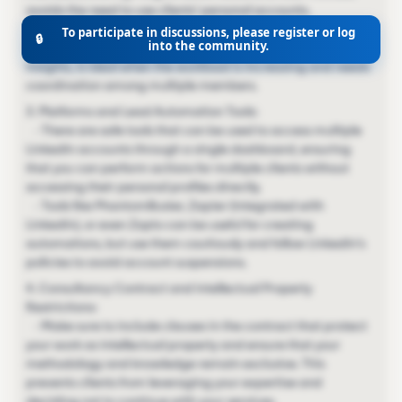
avoids the need to use clients' personal accounts.
- Sales Navigator Enterprise: A more advanced version,
To participate in discussions, please register or log
🔒
into the community.
which allows CRM integrations and better sharing of
insights, is ideal when the workload is increasing and needs
coordination among multiple members.
3. Platforms and Lead Automation Tools:
- There are safe tools that can be used to access multiple
LinkedIn accounts through a single dashboard, ensuring
that you can perform actions for multiple clients without
accessing their personal profiles directly.
- Tools like PhantomBuster, Zapier (integrated with
LinkedIn), or even Zopto can be useful for creating
automations, but use them cautiously and follow LinkedIn's
policies to avoid account suspensions.
4. Consultancy Contract and Intellectual Property
Restrictions:
- Make sure to include clauses in the contract that protect
your work as intellectual property and ensure that your
methodology and knowledge remain exclusive. This
prevents clients from leveraging your expertise and
deciding not to continue with your services.