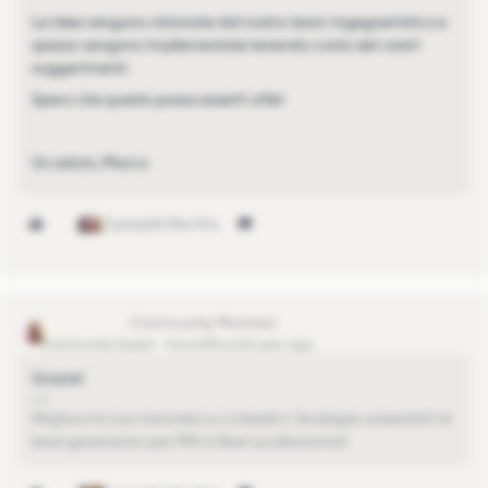
Le idee vengono visionate dal nostro team ingegneristico e
spesso vengono implementate tenendo conto dei vostri
suggerimenti.
Spero che questo possa esserti utile!
Un saluto, Marco
2 people like this
EleonoraGG
Community Expert
Forum|Forum|1 year ago
Grazie!
Migliora la tua notorietà su LinkedIn | Strategie sostenibili di
lead generation per PMI e liberi professionisti