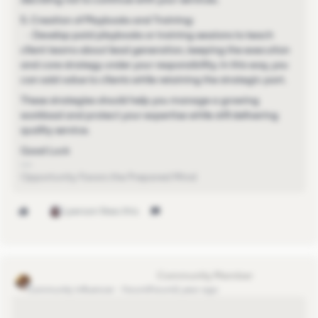
5. Creation of Playbooks and Training:
- Develop paid playbooks or training sessions to teach
client teams about lead generation, keeping the execution
and core strategy under your responsibility. In this way, you
can add value to clients while retaining the strategic part.
These strategies should help you manage a growing
workload and protect your expertise while still delivering
quality service.
Good Luck
Opportunity Favors the Prepared Mind
1 person likes this
Marco LinkedIn Onboarding
Community Influencer
Forum|Forum|1 year ago