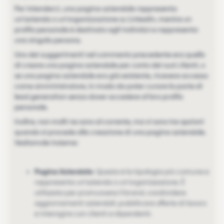
Per intenderci, una pagina aziendale rappresenta
un'azienda o un'organizzazione su LinkedIn, mentre un
profilo personale è destinato agli individui e rappresenta
una singola persona.
Uno dei suggerimenti nel commento precedente era quello
di creare una pagina aziendale per conto dei suoi clienti, o
se una pagina aziendale era già esistente, ricevere accesso
come amministratore, in modo da poter curare la parte di
lead generation senza dover accedere al loro profilo
personale.
Inoltre, non molti ne sono al corrente, ma vi sono tre opzioni
quando si procede alla creazione di una pagina aziendale.
Vediamole insieme:
Pagina Aziendale
: Questa è la tipologia più comune e
rappresenta un'azienda o un'organizzazione. È
utilizzata per promuovere il brand, condividere
aggiornamenti aziendali, pubblicare offerte di lavoro
e interagire con clienti e dipendenti.