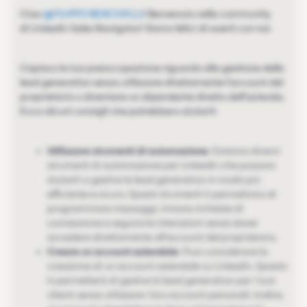
Ciao
@FILIPPO BENCIVELLI
! Benvenuto nella community
di LinkedIn Sales Navigator! Siamo felici di averti con noi.
Capisco la tua preoccupazione riguardo alla gestione della
lead generation senza utilizzare direttamente l'account del
proprietario o diventare un dipendente diretto dell'azienda.
Ecco alcuni consigli che potrebbero aiutarti:
Utilizzare strumenti di automazione
: Esistono diversi
strumenti di automazione per LinkedIn che possono
aiutarti a gestire la lead generation in modo più
efficiente e sicuro. Questi strumenti ti permettono di
programmare messaggi, inviare richieste di
connessione e seguire le interazioni senza dover
accedere direttamente all'account del proprietario.
Creare un account aziendale
: Puoi considerare la
creazione di un account aziendale su LinkedIn. Questo
ti permetterà di gestire la lead generation per i tuoi
clienti senza utilizzare i loro account personali. Inoltre,