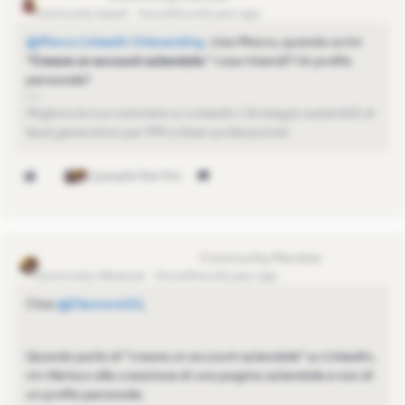
Community Expert
Forum|Forum|1 year ago
@Marco LinkedIn Onboarding
ciao Marco, quando scrivi
“
Creare un account aziendale
“ cosa intendi? Un profilo
personale?
Migliora la tua notorietà su LinkedIn | Strategie sostenibili di
lead generation per PMI e liberi professionisti
2 people like this
Marco LinkedIn Onboarding
Community Influencer
Forum|Forum|1 year ago
Ciao ​
@EleonoraGG
,
Quando parlo di "creare un account aziendale" su LinkedIn,
mi riferisco alla creazione di una pagina aziendale e non di
un profilo personale.