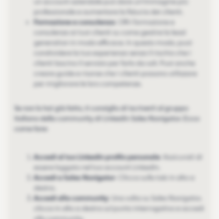
un account aziendale può dare un'immagine più
professionale e aumentare la fiducia dei clienti.
Formazione e consulenza
: Offri formazione e
consulenza ai tuoi clienti su come gestire la lead
generation in modo efficace. In questo modo, puoi
condividere la tua esperienza senza il rischio che i
clienti lascino il servizio per farlo da soli. Puoi anche
creare guide e risorse che i clienti possono utilizzare
per migliorare le loro competenze.
Se non lo hai già fatto, ti consiglio di iscriverti al gruppo
italiano della community di LinkedIn Sales Navigator. Ecco
come fare:
Accedi al tuo LinkedIn profilo personale
: Assicurati di
essere loggato nel tuo account LinkedIn.
Accedi a Sales Navigator
: Clicca sulla tab in alto a
destra.
Accedi alla community
: Una volta su Sales Navigator,
clicca in alto a destra sul punto interrogativo e accedi
alla community.