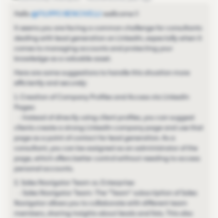
Hello
@FILIPPO BENCIVELLI
wellcome !!
It seems you are facing a common challenge for consultants
dealing with lead generation on LinkedIn, especially when it
comes to managing accounts and protecting your
knowledge as a valuable asset.
Here are some suggestions to handle this situation more
efficiently and securely:
1. Creation of Company Profiles and Access via LinkedIn
Pages:
- Instead of directly using client profiles, you can suggest
clients create a strong LinkedIn company page and use that
page as a point of contact for lead generation. As a
consultant, you can be assigned as an administrator of the
page, which offers better control without needing to access
personal accounts.
2. Sales Navigator Team vs. Enterprise:
- Sales Navigator Team: The "Team" subscription of Sales
Navigator allows you to collaborate with different team
members, sharing insights about leads and lists. This also