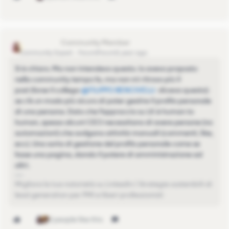
EleonoraGG
Community Expert
Forum|Forum|1 year ago
Si è chiaro. Ma non intendevo questo. Io avevo proposto
nella community tempo fa, ma non mi ritrovo più il
post (forse il collega ​
@FILIPPO BENCIVELLI
diceva questo):
se c’è un modo più sicuro di poter gestire il profilo personale
di una persona. Dato che l’approccio su LK è human to
human, spesso alcuni CEO necessitano di avere persone (no
automazioni) che svolgano attività manuali (commenti, like,
ecc). Una sorta di gestione del profilo personale come se
fosse una pagina, dando il potere di amministrazione ad
altri.
Migliora la tua notorietà su LinkedIn | Strategie sostenibili di
lead generation per PMI e liberi professionisti
2 people like this