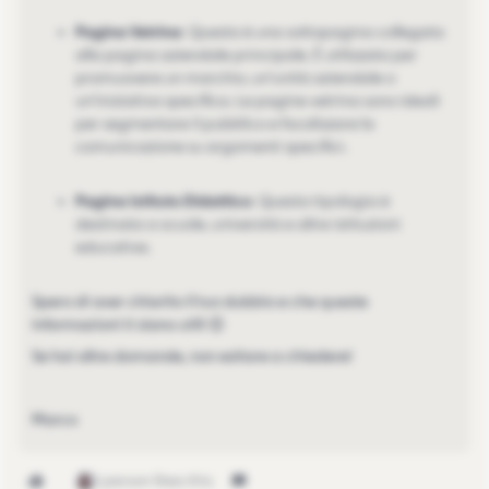
Pagina Vetrina
: Questa è una sottopagina collegata
alla pagina aziendale principale. È utilizzata per
promuovere un marchio, un'unità aziendale o
un'iniziativa specifica. Le pagine vetrina sono ideali
per segmentare il pubblico e focalizzare la
comunicazione su argomenti specifici.
Pagina Istituto Didattico
: Questa tipologia è
destinata a scuole, università e altre istituzioni
educative.
Spero di aver chiarito il tuo dubbio e che queste
informazioni ti siano utili 😊
Se hai altre domande, non esitare a chiedere!
Marco
1 person likes this